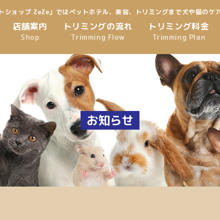
トショップ ZeZe」ではペットホテル、美容、トリミングまで犬や猫のケ
店舗案内
トリミングの流れ
トリミング料金
Shop
Trimming Flow
Trimming Plan
お知らせ