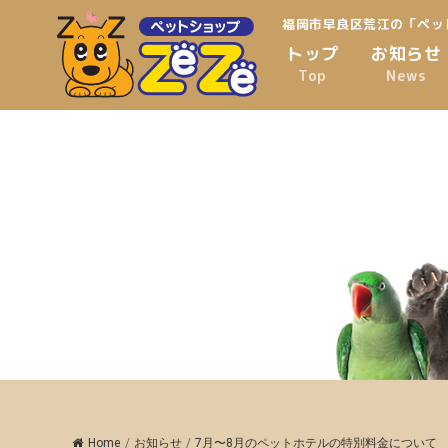
福岡市早良区荒江の「ペッ
トップ
お知らせ
Top
News
Home
/
お知らせ
/
7月〜8月のペットホテルの特別料金について