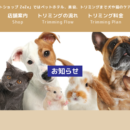
トショップ ZeZe」ではペットホテル、美容、トリミングまで犬や猫のケ
店舗案内
トリミングの流れ
トリミング料金
Shop
Trimming Flow
Trimming Plan
お知らせ